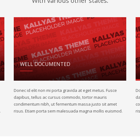
With various other states.
WELL DOCUMENTED
Donec id elit non mi porta gravida at eget metus. Fusce
Do
dapibus, tellus ac cursus commodo, tortor mauris
da
condimentum nibh, ut fermentum massa justo sit amet
co
.
risus. Etiam porta sem malesuada magna mollis euismod.
ri