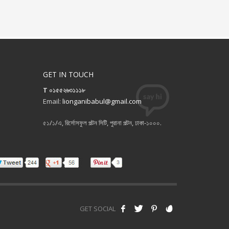
GET IN TOUCH
T ০১৫৫২৬৩১১১৮
Email:
lionganibabul@gmail.com
৫১/১/এ, রির্সোসফুল পল্টন সিটি, পুরানা পল্টন, ঢাকা-১০০০.
GET SOCIAL