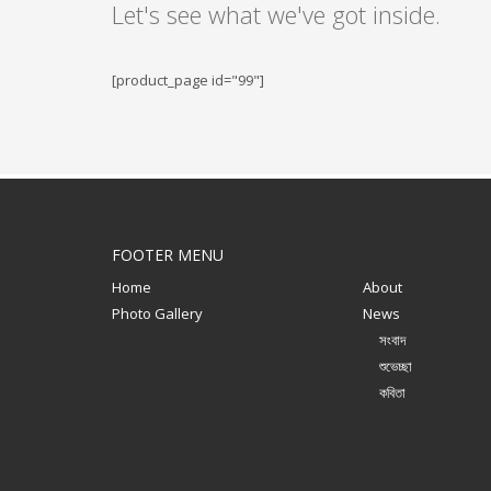
Let's see what we've got inside.
[product_page id="99"]
FOOTER MENU
Home
About
Photo Gallery
News
সংবাদ
শুভেচ্ছা
কবিতা