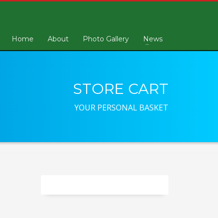
Home
About
Photo Gallery
News
STORE CART
YOUR PERSONAL BASKET