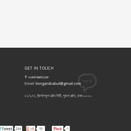
GET IN TOUCH
T ০১৫৫২৬৩১১১৮
Email:
lionganibabul@gmail.com
৫১/১/এ, রির্সোসফুল পল্টন সিটি, পুরানা পল্টন, ঢাকা-১০০০.