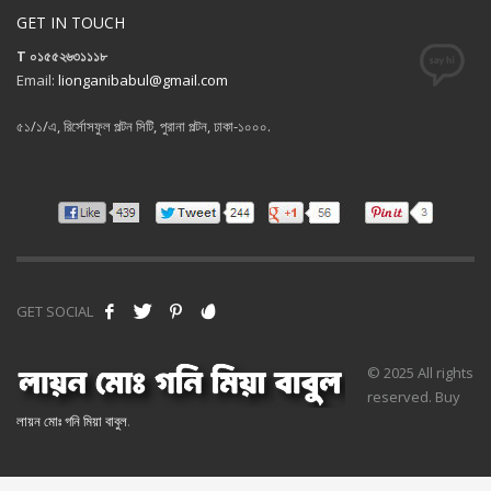
GET IN TOUCH
T ০১৫৫২৬৩১১১৮
Email:
lionganibabul@gmail.com
৫১/১/এ, রির্সোসফুল পল্টন সিটি, পুরানা পল্টন, ঢাকা-১০০০.
GET SOCIAL
© 2025 All rights
reserved. Buy
লায়ন মোঃ গনি মিয়া বাবুল
.