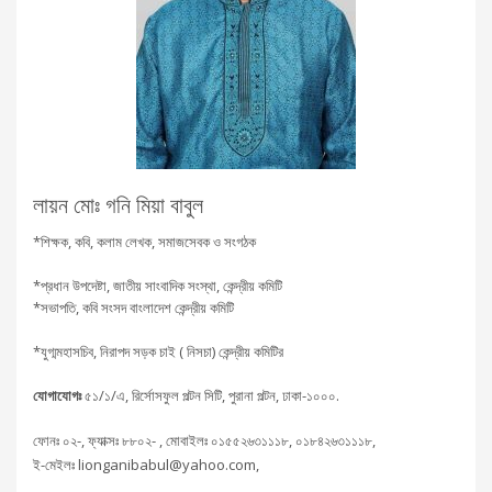
লায়ন মোঃ গনি মিয়া বাবুল
*শিক্ষক, কবি, কলাম লেখক, সমাজসেবক ও সংগঠক
*প্রধান উপদেষ্টা, জাতীয় সাংবাদিক সংস্থা, কেন্দ্রীয় কমিটি
*সভাপতি, কবি সংসদ বাংলাদেশ কেন্দ্রীয় কমিটি
*যুগ্মমহাসচিব, নিরাপদ সড়ক চাই ( নিসচা) কেন্দ্রীয় কমিটির
যোগাযোগঃ
৫১/১/এ, রির্সোসফুল পল্টন সিটি, পুরানা পল্টন, ঢাকা-১০০০.
ফোনঃ ০২-, ফ্যাক্সঃ ৮৮০২- , মোবাইলঃ ০১৫৫২৬৩১১১৮, ০১৮৪২৬৩১১১৮,
ই-মেইলঃ lionganibabul@yahoo.com,