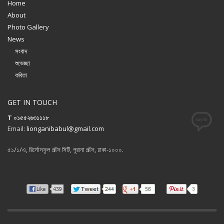
Home
About
Photo Gallery
News
সংবাদ
শুভেচ্ছা
কবিতা
GET IN TOUCH
T ০১৫৫২৬৩১১১৮
Email:
lionganibabul@gmail.com
৫১/১/এ, রির্সোসফুল পল্টন সিটি, পুরানা পল্টন, ঢাকা-১০০০.