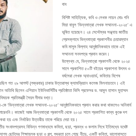
বাব
বিশিষ্ট সাহিত্যিক, কবি ও লেখক লায়ন মোঃ গনি
মিয়া বাবুল ‘ভিন্নমাত্রা লেখক সম্মাননা-২০২৫’ এ
ভূষিত হয়েছেন। ২৪ সেপ্টেম্বর সন্ধ্যায় জাতীয়
প্রেসক্লাবে ভিন্নমাত্রা প্রকাশনীর চেয়ারম্যান
কবি মাসুম বিল্লাহ আনুষ্ঠানিকভাবে তাকে এই
সম্মাননা সনদপত্র প্রদান করেন।
উল্লেখ্য যে, ভিন্নমাত্রা প্রকাশনী থেকে ২০২৫
সালে প্রকাশিত ৫০টি বইয়ের প্রকাশনা উৎসব ও
বর্ষসেরা লেখক অ্যাওয়ার্ড, কবিতায় বিশেষ
হয়েছিল গত ২৯ আগস্ট (শুক্রবার) ঢাকার উত্তরাস্থ ক্যামব্রিয়ান কলেজ মিলনায়তনে। এই
ধান অতিথি ছিলেন এশিয়ান ইউনিভার্সিটির প্রতিষ্ঠাতা ভিসি প্রফেসর ড. আবুল হাসান মুহাম্মদ
ষয়ক প্রতিমন্ত্রী সৈয়দ দীদার বখ্ত।
ুল-কে ‘ভিন্নমাত্রা লেখক সম্মাননা-২০২৫’ আনুষ্ঠানিকভাবে প্রদান করার কথা থাকলেও অনিবার্য
 পারেননি। কাজেই আজ ভিন্নমাত্রা প্রকাশনী থেকে ২০২৫ সালে প্রকাশিত কাব্য কুঞ্চে দশ
ন করা হয় এবং নির্ধারিত উত্তরীয় তাকে পরিয়ে দেয়া হয়।
ীয় সংবাদপত্রসহ বিভিন্ন গণমাধ্যমে কবিতা, ছড়া, প্রবন্ধ ও কলাম লিখে ইতিমধ্যে যথেষ্ট
গ্য ছোটদের শিক্ষামূলক ছড়া ও গল্প, শুভ্রতা চলে গেছে নীড়ে, একটি কবিতা, ভালোবাসতে