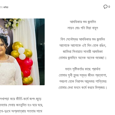
0
IN
কবিতা
আদভিকার শুভ জন্মদিন
লায়ন মোঃ গনি মিয়া বাবুল
বিশ সেপ্টেম্বর আদভিকার শুভ জন্মদিন
আলোকে আলোকে এই দিন হোক রঙিন,
জাফিরা সিনায়াত সানারী আদভিকা
তোমার জন্মদিনে অনেক অনেক শুভেচ্ছা।
মহান সৃষ্টিকর্তার কাছে প্রার্থনা
তোমার সুখী সুন্দর সমৃদ্ধ জীবন প্রত্যাশা,
পথচলা হোক নিরাপদ আনন্দময় শান্তিময়
তোমার মেধা মননে কর্মে করবে বিশ্বজয়।
েখাপড়া করে কীর্তি-কর্মে জগৎ জুড়ে
নবতার সেবায় জননন্দিত হও ঘরে ঘরে,
ুখে-দুঃখে অগ্রযাত্রায় সততার সাথে