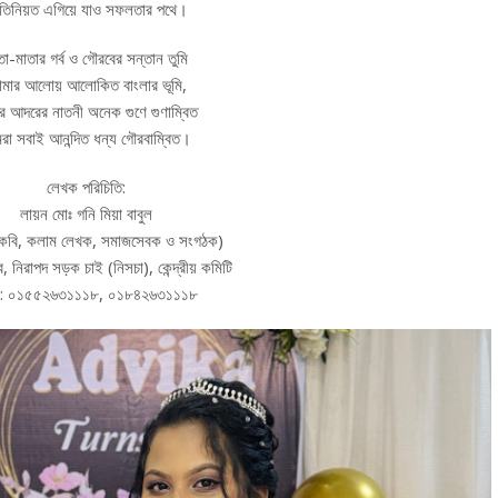
রতিনিয়ত এগিয়ে যাও সফলতার পথে।
তা-মাতার গর্ব ও গৌরবের সন্তান তুমি
মার আলোয় আলোকিত বাংলার ভূমি,
 আদরের নাতনী অনেক গুণে গুণাম্বিত
া সবাই আনন্দিত ধন্য গৌরবাম্বিত।
লেখক পরিচিতি:
লায়ন মোঃ গনি মিয়া বাবুল
, কবি, কলাম লেখক, সমাজসেবক ও সংগঠক)
িব, নিরাপদ সড়ক চাই (নিসচা), কেন্দ্রীয় কমিটি
: ০১৫৫২৬৩১১১৮, ০১৮৪২৬৩১১১৮