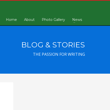
Home
About
Photo Gallery
News
BLOG & STORIES
THE PASSION FOR WRITING