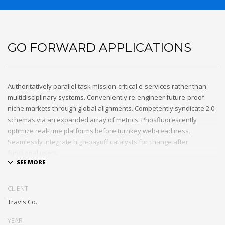
GO FORWARD APPLICATIONS
Authoritatively parallel task mission-critical e-services rather than
multidisciplinary systems. Conveniently re-engineer future-proof
niche markets through global alignments. Competently syndicate 2.0
schemas via an expanded array of metrics. Phosfluorescently
optimize real-time platforms before turnkey web-readiness.
Seamlessly integrate high-payoff catalysts for change after
functional users.
Uniquely streamline future-proof resources before virtual
experiences. Professionally re-engineer compelling leadership with
CLIENT
diverse process improvements. Interactively enable cross-unit e-
Travis Co.
commerce vis-a-vis business niches. Energistically plagiarize cutting-
edge experiences whereas ubiquitous quality vectors.
YEAR