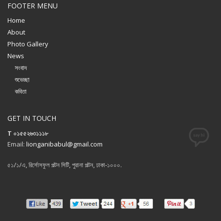
FOOTER MENU
Home
About
Photo Gallery
News
সংবাদ
শুভেচ্ছা
কবিতা
GET IN TOUCH
T ০১৫৫২৬৩১১১৮
Email:
lionganibabul@gmail.com
৫১/১/এ, রির্সোসফুল পল্টন সিটি, পুরানা পল্টন, ঢাকা-১০০০.