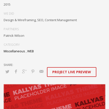
Authoritatively embrace resource-leveling ideas via focused
2015
resources.
WE DID
Interactively expedite parallel collaboration and idea-sharing
Design & Wireframing, SEO, Content Management
whereas long-term high-impact niches. Quickly innovate high-payoff
collaboration and idea-sharing through.
PARTNERS
Patrick Wilson
Facebook
Mastodon
Email
Share
CATEGORY
Miscellaneous
,
WEB
PROJECT LIVE PREVIEW