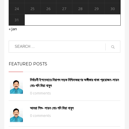
24
25
26
27
28
29
30
31
« Jan
FEATURED POSTS
নির্বাচনী ইশতেহারে নিরাপদ সড়ক নিশ্চিতকরণের অঙ্গীকার থাকা প্রয়োজন-লায়ন
মোঃ গনি মিয়া বাবুল
0 comments
আমরা শিশু- লায়ন মোঃ গনি মিয়া বাবুল
0 comments