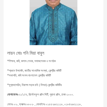
লায়ন মোঃ গনি মিয়া বাবুল
*শিক্ষক, কবি, কলাম লেখক, সমাজসেবক ও সংগঠক
*প্রধান উপদেষ্টা, জাতীয় সাংবাদিক সংস্থা, কেন্দ্রীয় কমিটি
*সভাপতি, কবি সংসদ বাংলাদেশ কেন্দ্রীয় কমিটি
*যুগ্মমহাসচিব, নিরাপদ সড়ক চাই ( নিসচা) কেন্দ্রীয় কমিটির
যোগাযোগঃ
৫১/১/এ, রির্সোসফুল পল্টন সিটি, পুরানা পল্টন, ঢাকা-১০০০.
ফোনঃ ০২-, ফ্যাক্সঃ ৮৮০২- , মোবাইলঃ ০১৫৫২৬৩১১১৮, ০১৮৪২৬৩১১১৮,