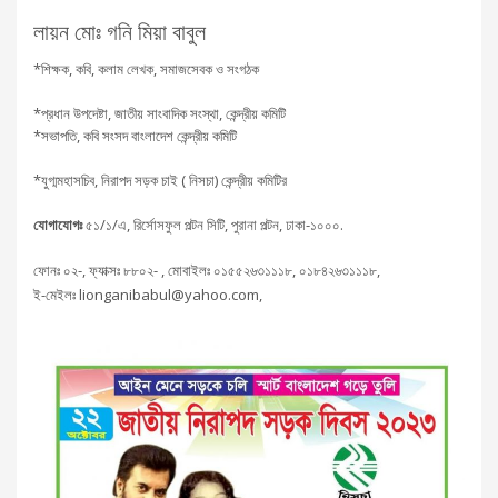
লায়ন মোঃ গনি মিয়া বাবুল
*শিক্ষক, কবি, কলাম লেখক, সমাজসেবক ও সংগঠক
*প্রধান উপদেষ্টা, জাতীয় সাংবাদিক সংস্থা, কেন্দ্রীয় কমিটি
*সভাপতি, কবি সংসদ বাংলাদেশ কেন্দ্রীয় কমিটি
*যুগ্মমহাসচিব, নিরাপদ সড়ক চাই ( নিসচা) কেন্দ্রীয় কমিটির
যোগাযোগঃ
৫১/১/এ, রির্সোসফুল পল্টন সিটি, পুরানা পল্টন, ঢাকা-১০০০.
ফোনঃ ০২-, ফ্যাক্সঃ ৮৮০২- , মোবাইলঃ ০১৫৫২৬৩১১১৮, ০১৮৪২৬৩১১১৮,
ই-মেইলঃ lionganibabul@yahoo.com,