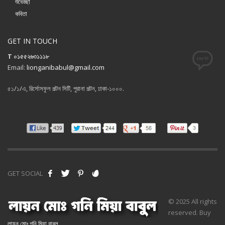
শুভেচ্ছা
কবিতা
GET IN TOUCH
T ০১৫৫২৬৩১১১৮
Email:
lionganibabul@gmail.com
৫১/১/এ, রির্সোসফুল পল্টন সিটি, পুরানা পল্টন, ঢাকা-১০০০.
GET SOCIAL
© 2025 All rights
reserved. Buy
লায়ন মোঃ গনি মিয়া বাবুল
.