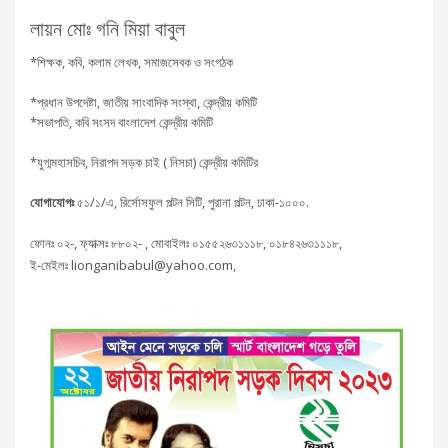
লায়ন মোঃ গনি মিয়া বাবুল
*শিক্ষক, কবি, কলাম লেখক, সমাজসেবক ও সংগঠক
*প্রধান উপদেষ্টা, জাতীয় সাংবাদিক সংস্থা, কেন্দ্রীয় কমিটি
*সভাপতি, কবি সংসদ বাংলাদেশ কেন্দ্রীয় কমিটি
*যুগ্মমহাসচিব, নিরাপদ সড়ক চাই ( নিসচা) কেন্দ্রীয় কমিটির
যোগাযোগঃ
৫১/১/এ, রির্সোসফুল পল্টন সিটি, পুরানা পল্টন, ঢাকা-১০০০.
ফোনঃ ০২-, ফ্যাক্সঃ ৮৮০২- , মোবাইলঃ ০১৫৫২৬৩১১১৮, ০১৮৪২৬৩১১১৮,
ই-মেইলঃ lionganibabul@yahoo.com,