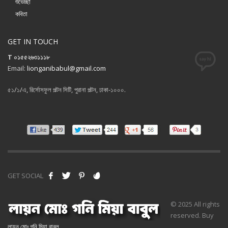
শুভেচ্ছা
কবিতা
GET IN TOUCH
T ০১৫৫২৬৩১১১৮
Email:
lionganibabul@gmail.com
৫১/১/এ, রির্সোসফুল পল্টন সিটি, পুরানা পল্টন, ঢাকা-১০০০.
GET SOCIAL
© 2025 All rights
reserved. Buy
লায়ন মোঃ গনি মিয়া বাবুল
.