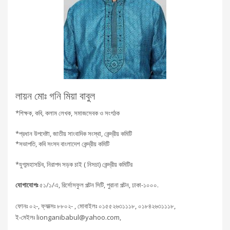
লায়ন মোঃ গনি মিয়া বাবুল
*শিক্ষক, কবি, কলাম লেখক, সমাজসেবক ও সংগঠক
*প্রধান উপদেষ্টা, জাতীয় সাংবাদিক সংস্থা, কেন্দ্রীয় কমিটি
*সভাপতি, কবি সংসদ বাংলাদেশ কেন্দ্রীয় কমিটি
*যুগ্মমহাসচিব, নিরাপদ সড়ক চাই ( নিসচা) কেন্দ্রীয় কমিটির
যোগাযোগঃ
৫১/১/এ, রির্সোসফুল পল্টন সিটি, পুরানা পল্টন, ঢাকা-১০০০.
ফোনঃ ০২-, ফ্যাক্সঃ ৮৮০২- , মোবাইলঃ ০১৫৫২৬৩১১১৮, ০১৮৪২৬৩১১১৮,
ই-মেইলঃ lionganibabul@yahoo.com,