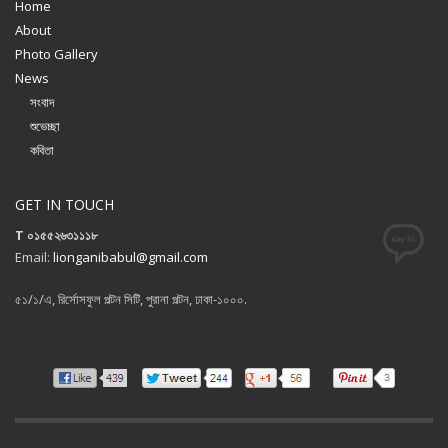
Home
About
Photo Gallery
News
সংবাদ
শুভেচ্ছা
কবিতা
GET IN TOUCH
T ০১৫৫২৬৩১১১৮
Email:
lionganibabul@gmail.com
৫১/১/এ, রির্সোসফুল পল্টন সিটি, পুরানা পল্টন, ঢাকা-১০০০.