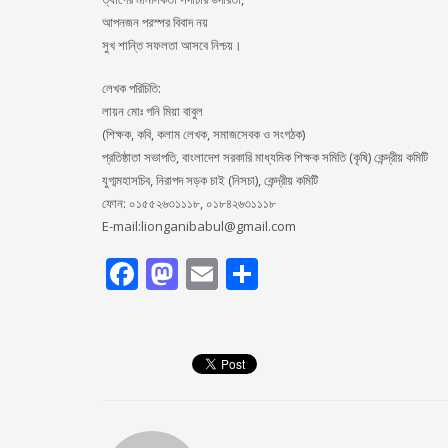
আপনজন পরস্পর বিবাদ নয়
সুখ শান্তি সফলতা আসবে নিশ্চয়।
লেখক পরিচিতি:
লায়ন মোঃ গনি মিয়া বাবুল
(শিক্ষক, কবি, কলাম লেখক, সমাজসেবক ও সংগঠক)
প্রতিষ্ঠাতা সভাপতি, বাংলাদেশ সরকারি মাধ্যমিক শিক্ষক সমিতি (কৃষি) কেন্দ্রীয় কমিটি
যুগ্মমহাসচিব, নিরাপদ সড়ক চাই (নিসচা), কেন্দ্রীয় কমিটি
ফোন: ০১৫৫২৬৩১১১৮, ০১৮৪২৬৩১১১৮
E-mail:lionganibabul@gmail.com
Facebook
Mastodon
Email
Share