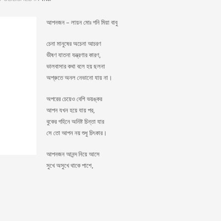
আপনজন – লায়ন মোঃ গনি মিয়া বাবু
চেনা মানুষের অচেনা আচরণ
ভীষণ যাতনা যন্ত্রণার কারণ,
ভালবাসার কথা বলে হয় ছলনা
অশ্রুতে অনল নেভানো যায় না।
অপরের চেয়েও বেশি ভয়ঙ্কর
আপন যখন হয়ে যায় পর,
বুকের গহিনে অনিষ্ট চিন্তা যার
সে তো আপন নয় শুধু চিৎকার।
আপনজন আনন্দ নিয়ে আসে
সুখে অসুখে থাকে পাশে,