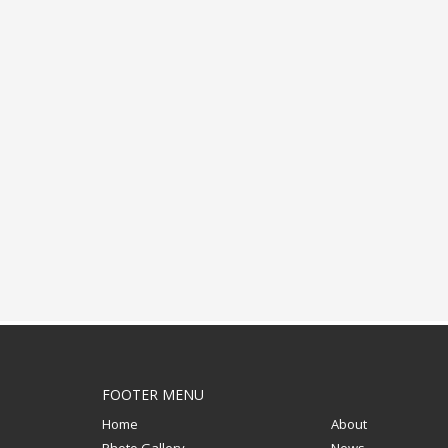
FOOTER MENU
Home
About
Photo Gallery
News