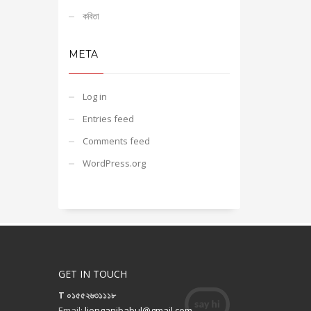
কবিতা
META
Log in
Entries feed
Comments feed
WordPress.org
GET IN TOUCH
T ০১৫৫২৬৩১১১৮
Email:
lionganibabul@gmail.com