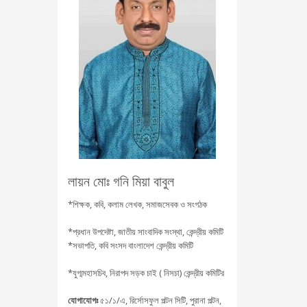
লায়ন মোঃ গনি মিয়া বাবুল
*শিক্ষক, কবি, কলাম লেখক, সমাজসেবক ও সংগঠক
*প্রধান উপদেষ্টা, জাতীয় সাংবাদিক সংস্থা, কেন্দ্রীয় কমিটি
*সভাপতি, কবি সংসদ বাংলাদেশ কেন্দ্রীয় কমিটি
*যুগ্মমহাসচিব, নিরাপদ সড়ক চাই ( নিসচা) কেন্দ্রীয় কমিটির
যোগাযোগঃ
৫১/১/এ, রির্সোসফুল পল্টন সিটি, পুরানা পল্টন,