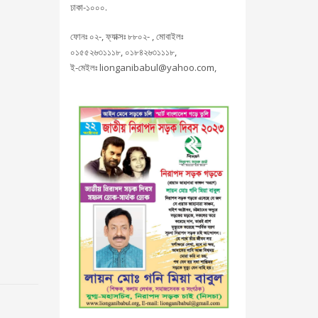
ঢাকা-১০০০.
ফোনঃ ০২-, ফ্যাক্সঃ ৮৮০২- , মোবাইলঃ
০১৫৫২৬৩১১১৮, ০১৮৪২৬৩১১১৮,
ই-মেইলঃ lionganibabul@yahoo.com,