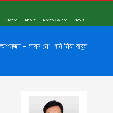
Home
About
Photo Gallery
News
আপনজন – লায়ন মোঃ গনি মিয়া বাবুল