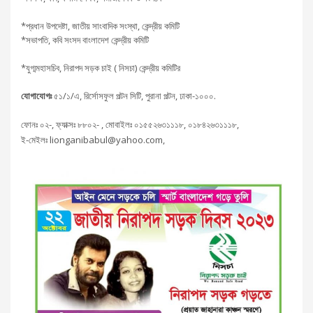
*প্রধান উপদেষ্টা, জাতীয় সাংবাদিক সংস্থা, কেন্দ্রীয় কমিটি
*সভাপতি, কবি সংসদ বাংলাদেশ কেন্দ্রীয় কমিটি
*যুগ্মমহাসচিব, নিরাপদ সড়ক চাই ( নিসচা) কেন্দ্রীয় কমিটির
যোগাযোগঃ
৫১/১/এ, রির্সোসফুল পল্টন সিটি, পুরানা পল্টন, ঢাকা-১০০০.
ফোনঃ ০২-, ফ্যাক্সঃ ৮৮০২- , মোবাইলঃ ০১৫৫২৬৩১১১৮, ০১৮৪২৬৩১১১৮,
ই-মেইলঃ lionganibabul@yahoo.com,