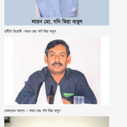
দুর্নীতি বিরোধী -লায়ন মোঃ গনি মিয়া বাবুল
হেমন্তের নবান্ন – লায়ন মোঃ গনি মিয়া বাবুল