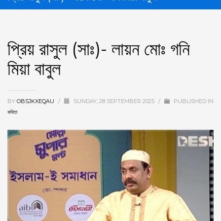
প্রিয় রাসুল (সাঃ)- লায়ন মোঃ গনি
মিয়া বাবুল
BY
OBSJKXEQAU
/
SUNDAY, 28 SEPTEMBER 2025
/
PUBLISHED IN
কবিতা