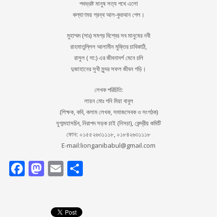
পথভ্রষ্ট মানুষ সত্য পথে এলো
কল্যাণময় গ্রন্থ আল-কুরআন পেল।
মুহাম্মদ (সাঃ) সমগ্র বিশ্বের সব মানুষের নবী
রাহমাতুল্লিল আলামীন মুক্তির চাবিকাঠি,
রাসুল ( সা:) এর জীবনাদর্শ মেনে চলি
দুজাহানের সুখী সুন্দর সফল জীবন গড়ি।
লেখক পরিচিতি:
লায়ন মোঃ গনি মিয়া বাবুল
(শিক্ষক, কবি, কলাম লেখক, সমাজসেবক ও সংগঠক)
যুগ্মমহাসচিব, নিরাপদ সড়ক চাই (নিসচা), কেন্দ্রীয় কমিটি
ফোন: ০১৫৫২৬৩১১১৮, ০১৮৪২৬৩১১১৮
E-mail:lionganibabul@gmail.com
Facebook
Mastodon
Email
Share