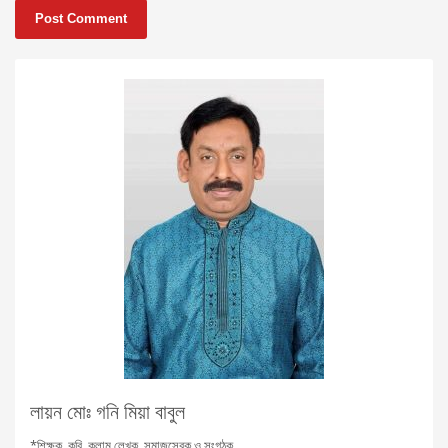
লায়ন মোঃ গনি মিয়া বাবুল
*শিক্ষক, কবি, কলাম লেখক, সমাজসেবক ও সংগঠক