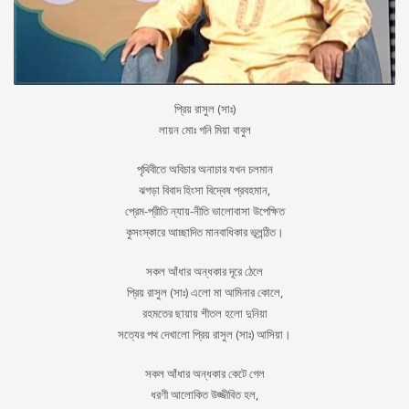
প্রিয় রাসুল (সাঃ)
লায়ন মোঃ গনি মিয়া বাবুল
পৃথিবীতে অবিচার অনাচার যখন চলমান
ঝগড়া বিবাদ হিংসা বিদ্বেষ প্রবহমান,
প্রেম-প্রীতি ন্যায়-নীতি ভালোবাসা উপেক্ষিত
কুসংস্কারে আচ্ছাদিত মানবাধিকার ভূলন্ঠিত।
সকল আঁধার অন্ধকার দূরে ঠেলে
প্রিয় রাসুল (সাঃ) এলো মা আমিনার কোলে,
রহমতের ছায়ায় শীতল হলো দুনিয়া
সত্যের পথ দেখালো প্রিয় রাসুল (সাঃ) আসিয়া।
সকল আঁধার অন্ধকার কেটে গেল
ধরণী আলোকিত উজ্জীবিত হল,