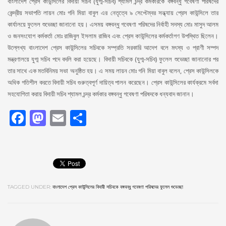
বাংলাদেশ প্রেস কাউন্সিলের বিদায়ী সচিব (যুগ্ম-সচিব) শ্যামল চন্দ্র কর্মকারকে বঙ্গবন্ধু গবেষণা পরিষদের
কেন্দ্রীয় সভাপতি লায়ন মোঃ গনি মিয়া বাবুল এর নেতৃত্বে ৯ সেপ্টেম্বর সন্ধ্যায় প্রেস কাউন্সিলে তার
কার্যালয়ে ফুলেল শুভেচ্ছা জানানো হয়। এসময় বঙ্গবন্ধু গবেষণা পরিষদের নির্বাহী সদস্য মোঃ মাসুদ আলম
ও জনসংযোগ কর্মকর্তা মোঃ রাজিবুল ইসলাম রাজিব এবং প্রেস কাউন্সিলের কর্মকর্তাগণ উপস্থিত ছিলেন।
উল্লেখ্য বাংলাদেশ প্রেস কাউন্সিলের সচিবকে সম্প্রতি সরকারি আদেশ বলে মৎস্য ও প্রাণী সম্পদ
মন্ত্রণালয়ে যুগ্ম সচিব পদে বদলি করা হয়েছে। বিদায়ী সচিবকে (যুগ্ম-সচিব) ফুলেল শুভেচ্ছা জানানোর পর
তার সাথে এক মতবিনিময় সভা অনুষ্ঠিত হয়। এ সময় লায়ন মোঃ গনি মিয়া বাবুল বলেন, প্রেস কাউন্সিলকে
অধিক গতিশীল করতে বিদায়ী সচিব গুরুত্বপূর্ণ দায়িত্ব পালন করেছেন। প্রেস কাউন্সিলের কার্যক্রমে সর্বদা
সহযোগিতা করায় বিদায়ী সচিব শ্যামল চন্দ্র কর্মকার বঙ্গবন্ধু গবেষণা পরিষদকে ধন্যবাদ জানান।
Facebook
Mastodon
Email
Share
TAGGED UNDER:
বাংলাদেশ প্রেস কাউন্সিলের বিদায়ী সচিবকে বঙ্গবন্ধু গবেষণা পরিষদের ফুলেল শুভেচ্ছা