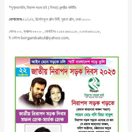
*যুগ্মমহাসচিব, নিরাপদ সড়ক চাই ( নিসচা) কেন্দ্রীয় কমিটির
যোগাযোগঃ
৫১/১/এ, রির্সোসফুল পল্টন সিটি, পুরানা পল্টন, ঢাকা-১০০০.
ফোনঃ ০২-, ফ্যাক্সঃ ৮৮০২- , মোবাইলঃ ০১৫৫২৬৩১১১৮, ০১৮৪২৬৩১১১৮,
ই-মেইলঃ lionganibabul@yahoo.com,