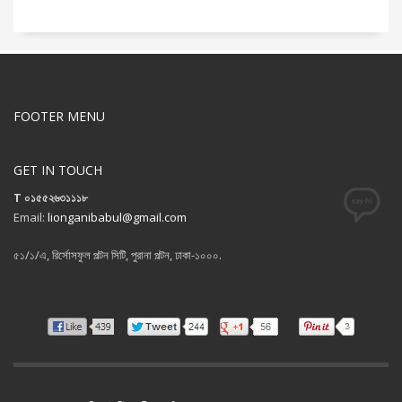
FOOTER MENU
GET IN TOUCH
T ০১৫৫২৬৩১১১৮
Email:
lionganibabul@gmail.com
৫১/১/এ, রির্সোসফুল পল্টন সিটি, পুরানা পল্টন, ঢাকা-১০০০.