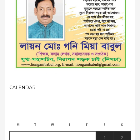
CALENDAR
August 2026
M
T
W
T
F
S
S
1
2