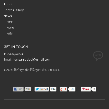
About
Photo Gallery
News
সংবাদ
শুভেচ্ছা
কবিতা
GET IN TOUCH
T ০১৫৫২৬৩১১১৮
Email:
lionganibabul@gmail.com
৫১/১/এ, রির্সোসফুল পল্টন সিটি, পুরানা পল্টন, ঢাকা-১০০০.