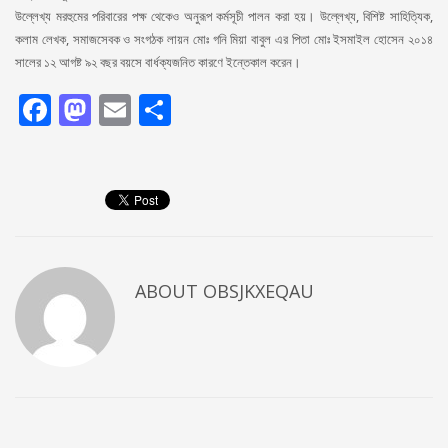
উল্লেখ্য মরহুমের পরিবারের পক্ষ থেকেও অনুরূপ কর্মসূচী পালন করা হয়। উল্লেখ্য, বিশিষ্ট সাহিত্যিক,
কলাম লেখক, সমাজসেবক ও সংগঠক লায়ন মোঃ গনি মিয়া বাবুল এর পিতা মোঃ ইসমাইল হোসেন ২০১৪
সালের ১২ আগষ্ট ৯২ বছর বয়সে বার্ধক্যজনিত কারণে ইন্তেকাল করেন।
Facebook
Mastodon
Email
Share
ABOUT
OBSJKXEQAU