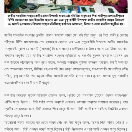
জাতীয় সাংবাদিক সংস্থার কেন্দ্রীয় প্রধান উপদেষ্টা লায়ন মোঃ গনি মিয়া বাবুল এর পিতা গাজীপুর জেলার
শ্রীপুরের বিশিষ্ট সমাজসেবক মোঃ ইসমাইল হোসেন এর ১০ম মৃত্যুবার্ষিকী উপলক্ষে জাতীয় সাংবাদিক
সংস্থার উদ্যোগে ১২ আগস্ট (সোমবার) বিকেলে সংস্থার মতিঝিলস্থ কার্যালয়ে আলোচনা, মিলাদ ও দোয়া
মাহফিল অনুষ্ঠিত হয়। জাতীয় সাংবাদিক সংস্থার প্রতিষ্ঠাতা ও সভাপতি মুহম্মদ আলতাফ হোসেন এর
সভাপতিত্বে আলোচনায় অংশগ্রহণ করেন, সংস্থার মহাসচিব মুহাম্মদ কামরুল ইসলাম, নির্বাহী সভাপতি
মোঃ শাহজাহান মোল্লা, সিনিয়র সহ-সভাপতি মোঃ আবুল বাসার মজুমদার, সহ-সভাপতি মোঃ মমিনুর রশীদ
শাইন, যুগ্ম মহাসচিব মোঃ আব্দুল মজিদ, সহকারী মহাসচিব হাসান সরদার জুয়েল, সাবেক যুগ্ম মহাসচিব
এডভোকেট খান চমন-ই-এলাহী প্রমুখ।
সভাপতির বক্তব্যে মুহম্মদ আলতাফ হোসেন বলেন, প্রয়াত মোঃ ইসমাইল হোসেন একজন সহজ-সরল
ধার্মিক মানুষ ছিলেন। তিনি সর্বদা সামর্থ অনুযায়ী এলাকার অসহায় মানুষকে সহায়তা করেছেন। তার
স্থানীয় লোকজনের কাছে তিনি একজন প্রিয় মানুষ ছিলেন। তিনি মানবিক গুণাবলিতে উজ্জীবিত একজন
পরিশুদ্ধ মানুষ ছিলেন।
আলোচনা সভায় মরহুমের বড় ছেলে লায়ন মোঃ গনি মিয়া বাবুল বলেন, আমার পিতা আমার প্রেরণা ও
শক্তির উৎস। তিনি একজন আদর্শ মানুষ ছিলেন। তিনি নিরহংকার ও পরোপকারী একজন মানুষ ছিলেন।