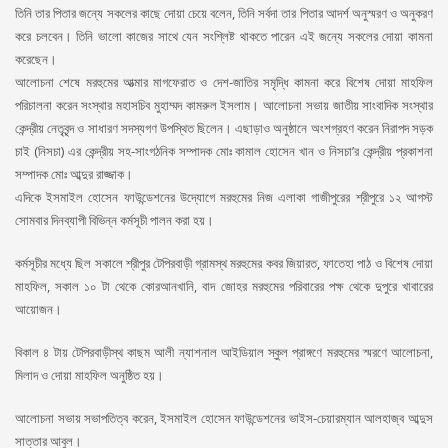
তিনি তার পিতার জন্যে সকলের কাছে দোয়া চেয়ে বলেন, তিনি সর্বদা তার পিতার আদর্শ অনুস্মরণ ও অনুকরণ
করে চলবেন। তিনি ভালো কাজের সাথে যেন সংশ্লিষ্ট থাকতে পারেন এই জন্যে সকলের দোয়া কামনা
করেছেন।
আলোচনা শেষে মরহুমের আত্মার মাগফেরাত ও দেশ-জাতির সমৃদ্ধি কামনা করে বিশেষ দোয়া মাহফিল
পরিচালনা করেন সংস্থার মহাসচিব মুহাম্মদ কামরুল ইসলাম। আলোচনা সভায় জাতীয় সাংবাদিক সংস্থার
কেন্দ্রীয় নেতৃবৃন্দ ও সাধারণ সদস্যগণ উপস্থিত ছিলেন। এছাড়াও অনুষ্ঠানে অংশগ্রহণ করেন নিরাপদ সড়ক
চাই (নিসচা) এর কেন্দ্রীয় সহ-সাংগঠনিক সম্পাদক মোঃ কামাল হোসেন খান ও নিসচা’র কেন্দ্রীয় প্রকাশনা
সম্পাদক মোঃ আব্দুর রাজ্জাক।
এদিকে ইসমাইল হোসেন ফাউন্ডেশনের উদ্যোগে মরহুমের নিজ এলাকা গাজীপুরের শ্রীপুরে ১২ আগস্ট
সোমবার দিনব্যাপী বিভিন্ন কর্মসূচী পালন করা হয়।
কর্মসূচীর মধ্যে ছিল সকালে শ্রীপুর টেপিরবাড়ী গ্রামস্থ মরহুমের কবর জিয়ারত, ফাতেহা পাঠ ও বিশেষ দোয়া
মাহফিল, সকাল ১০ টা থেকে কোরআনখানি, বাদ জোহর মরহুমের পরিবারের পক্ষ থেকে দুপুরে খাবারের
আয়োজন।
বিকাল ৪ টায় টেপিরবাড়ীস্থ কাছম আলী ন্যাশনাল আইডিয়াল স্কুল প্রাঙ্গণে মরহুমের স্মরণে আলোচনা,
মিলাদ ও দোয়া মাহফিল অনুষ্ঠিত হয়।
আলোচনা সভায় সভাপতিত্ব করেন, ইসমাইল হোসেন ফাউন্ডেশনের ভাইস-চেয়ারম্যান আলহাজ্ব আব্দুস
সাত্তার আবুল।