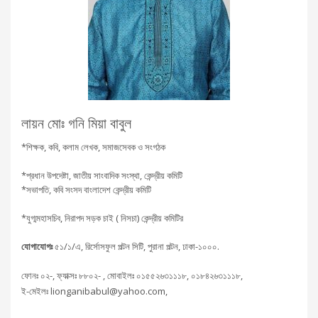
লায়ন মোঃ গনি মিয়া বাবুল
*শিক্ষক, কবি, কলাম লেখক, সমাজসেবক ও সংগঠক
*প্রধান উপদেষ্টা, জাতীয় সাংবাদিক সংস্থা, কেন্দ্রীয় কমিটি
*সভাপতি, কবি সংসদ বাংলাদেশ কেন্দ্রীয় কমিটি
*যুগ্মমহাসচিব, নিরাপদ সড়ক চাই ( নিসচা) কেন্দ্রীয় কমিটির
যোগাযোগঃ
৫১/১/এ, রির্সোসফুল পল্টন সিটি, পুরানা পল্টন, ঢাকা-১০০০.
ফোনঃ ০২-, ফ্যাক্সঃ ৮৮০২- , মোবাইলঃ ০১৫৫২৬৩১১১৮, ০১৮৪২৬৩১১১৮,
ই-মেইলঃ lionganibabul@yahoo.com,