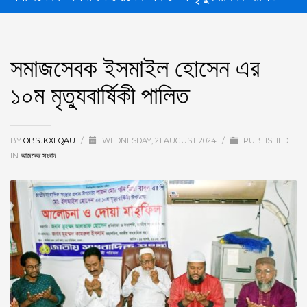
সমাজসেবক ইসমাইল হোসেন এর
১০ম মৃত্যুবার্ষিকী পালিত
BY
OBSJKXEQAU
/
WEDNESDAY, 21 AUGUST 2024
/
PUBLISHED
IN
আজকের সংবাদ