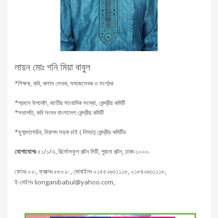
লায়ন মোঃ গনি মিয়া বাবুল
*শিক্ষক, কবি, কলাম লেখক, সমাজসেবক ও সংগঠক
*প্রধান উপদেষ্টা, জাতীয় সাংবাদিক সংস্থা, কেন্দ্রীয় কমিটি
*সভাপতি, কবি সংসদ বাংলাদেশ কেন্দ্রীয় কমিটি
*যুগ্মমহাসচিব, নিরাপদ সড়ক চাই ( নিসচা) কেন্দ্রীয় কমিটির
যোগাযোগঃ
৫১/১/এ, রির্সোসফুল পল্টন সিটি, পুরানা পল্টন, ঢাকা-১০০০.
ফোনঃ ০২-, ফ্যাক্সঃ ৮৮০২- , মোবাইলঃ ০১৫৫২৬৩১১১৮, ০১৮৪২৬৩১১১৮,
ই-মেইলঃ lionganibabul@yahoo.com,