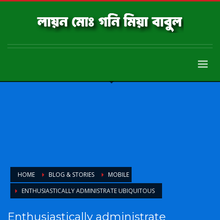
HOME
BLOG & STORIES
MOBILE
ENTHUSIASTICALLY ADMINISTRATE UBIQUITOUS
Enthusiastically administrate