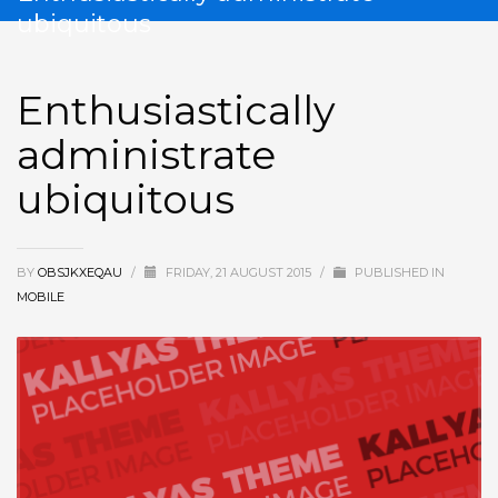
ubiquitous
Enthusiastically
administrate
ubiquitous
BY
OBSJKXEQAU
/
FRIDAY, 21 AUGUST 2015
/
PUBLISHED IN
MOBILE