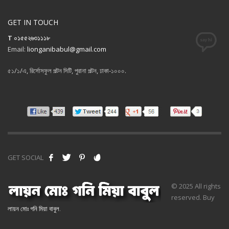
GET IN TOUCH
T ০১৫৫২৬৩১১১৮
Email:
lionganibabul@gmail.com
৫১/১/এ, রির্সোসফুল পল্টন সিটি, পুরানা পল্টন, ঢাকা-১০০০.
GET SOCIAL
© 2025 All rights
reserved. Buy
লায়ন মোঃ গনি মিয়া বাবুল
.