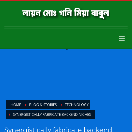
HOME
BLOG & STORIES
TECHNOLOGY
SYNERGISTICALLY FABRICATE BACKEND NICHES
Synergistically fabricate backend