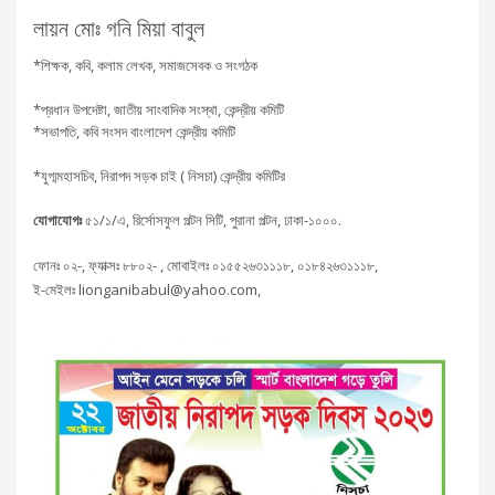
লায়ন মোঃ গনি মিয়া বাবুল
*শিক্ষক, কবি, কলাম লেখক, সমাজসেবক ও সংগঠক
*প্রধান উপদেষ্টা, জাতীয় সাংবাদিক সংস্থা, কেন্দ্রীয় কমিটি
*সভাপতি, কবি সংসদ বাংলাদেশ কেন্দ্রীয় কমিটি
*যুগ্মমহাসচিব, নিরাপদ সড়ক চাই ( নিসচা) কেন্দ্রীয় কমিটির
যোগাযোগঃ
৫১/১/এ, রির্সোসফুল পল্টন সিটি, পুরানা পল্টন, ঢাকা-১০০০.
ফোনঃ ০২-, ফ্যাক্সঃ ৮৮০২- , মোবাইলঃ ০১৫৫২৬৩১১১৮, ০১৮৪২৬৩১১১৮,
ই-মেইলঃ lionganibabul@yahoo.com,