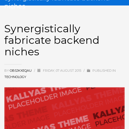
niches
Synergistically
fabricate backend
niches
BY
OBSJKXEQAU
/
FRIDAY, 07 AUGUST 2015
/
PUBLISHED IN
TECHNOLOGY